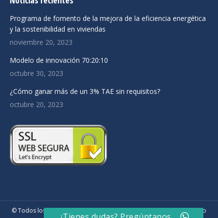
Noticias recientes
opens
opens
opens
in
in
in
Programa de fomento de la mejora de la eficiencia energética
new
new
new
y la sostenibilidad en viviendas
window
window
window
noviembre 20, 2023
Modelo de innovación 70:20:10
octubre 30, 2023
¿Cómo ganar más de un 3% TAE sin requisitos?
octubre 20, 2023
© Todos los derechos reservados Picó Brokers. |
Aviso legal
|
Diseño
¿Tienes dudas? Pregúntanos.