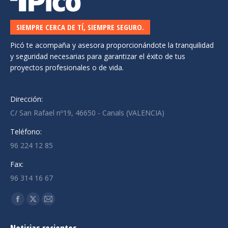
SIEMPRE CERCA DE TÍ, SIEMPRE SEGURO.
Picó te acompaña y asesora proporcionándote la tranquilidad
y seguridad necesarias para garantizar el éxito de tus
proyectos profesionales o de vida.
Dirección:
C/ San Rafael nº19, 46650 - Canals (VALENCIA)
Teléfono:
96 224 12 85
Fax:
96 314 16 67
Encuéntranos en:
Facebook
X
Mail
page
page
page