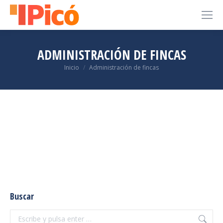
ADMINISTRACIÓN DE FINCAS
Estás aquí:
Inicio
Administración de fincas
Buscar
Buscar: