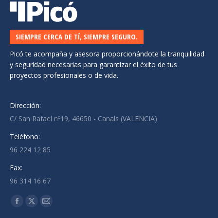
SIEMPRE CERCA DE TÍ, SIEMPRE SEGURO.
Picó te acompaña y asesora proporcionándote la tranquilidad
y seguridad necesarias para garantizar el éxito de tus
proyectos profesionales o de vida.
Dirección:
C/ San Rafael nº19, 46650 - Canals (VALENCIA)
Teléfono:
96 224 12 85
Fax:
96 314 16 67
Encuéntranos en:
Facebook
X
Mail