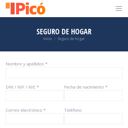
SEGURO DE HOGAR
Estás aquí:
Inicio
Seguro de hogar
Nombre y apellidos *
DNI / NIF / NIE *
Fecha de nacimiento *
Correo electrónico *
Teléfono