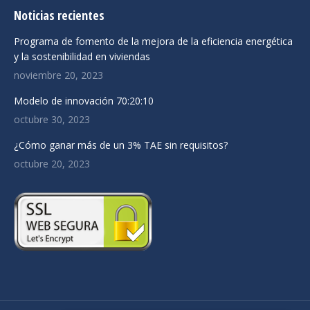
page
page
page
Noticias recientes
opens
opens
opens
in
in
in
Programa de fomento de la mejora de la eficiencia energética
new
new
new
y la sostenibilidad en viviendas
window
window
window
noviembre 20, 2023
Modelo de innovación 70:20:10
octubre 30, 2023
¿Cómo ganar más de un 3% TAE sin requisitos?
octubre 20, 2023